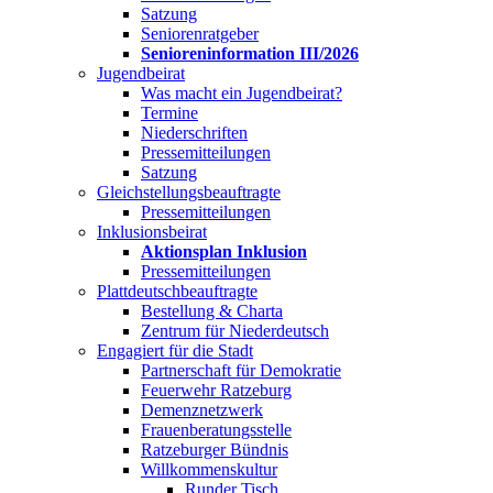
Satzung
Seniorenratgeber
Senioreninformation III/2026
Jugendbeirat
Was macht ein Jugendbeirat?
Termine
Niederschriften
Pressemitteilungen
Satzung
Gleichstellungsbeauftragte
Pressemitteilungen
Inklusionsbeirat
Aktionsplan Inklusion
Pressemitteilungen
Plattdeutschbeauftragte
Bestellung & Charta
Zentrum für Niederdeutsch
Engagiert für die Stadt
Partnerschaft für Demokratie
Feuerwehr Ratzeburg
Demenznetzwerk
Frauenberatungsstelle
Ratzeburger Bündnis
Willkommenskultur
Runder Tisch