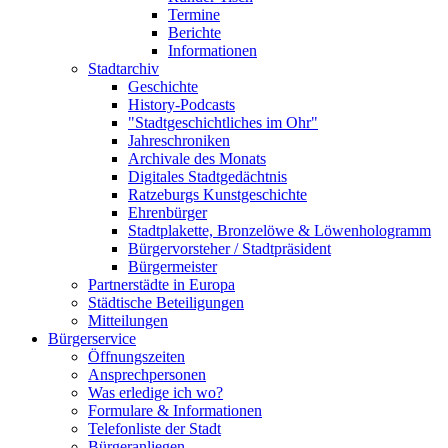
Termine
Berichte
Informationen
Stadtarchiv
Geschichte
History-Podcasts
"Stadtgeschichtliches im Ohr"
Jahreschroniken
Archivale des Monats
Digitales Stadtgedächtnis
Ratzeburgs Kunstgeschichte
Ehrenbürger
Stadtplakette, Bronzelöwe & Löwenhologramm
Bürgervorsteher / Stadtpräsident
Bürgermeister
Partnerstädte in Europa
Städtische Beteiligungen
Mitteilungen
Bürgerservice
Öffnungszeiten
Ansprechpersonen
Was erledige ich wo?
Formulare & Informationen
Telefonliste der Stadt
Bürgeranliegen