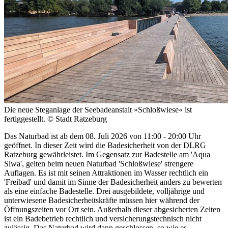
Die neue Steganlage der Seebadeanstalt »Schloßwiese« ist
fertiggestellt. © Stadt Ratzeburg
Das Naturbad ist ab dem 08. Juli 2026 von 11:00 - 20:00 Uhr
geöffnet. In dieser Zeit wird die Badesicherheit von der DLRG
Ratzeburg gewährleistet. Im Gegensatz zur Badestelle am 'Aqua
Siwa', gelten beim neuen Naturbad 'Schloßwiese' strengere
Auflagen. Es ist mit seinen Attraktionen im Wasser rechtlich ein
'Freibad' und damit im Sinne der Badesicherheit anders zu bewerten
als eine einfache Badestelle. Drei ausgebildete, volljährige und
unterwiesene Badesicherheitskräfte müssen hier während der
Öffnungszeiten vor Ort sein. Außerhalb dieser abgesicherten Zeiten
ist ein Badebetrieb rechtlich und versicherungstechnisch nicht
zulässig. Das Naturbad wird dann geschlossen, so wie es