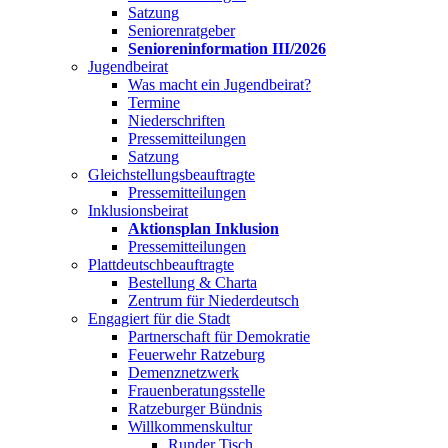
Satzung
Seniorenratgeber
Senioreninformation III/2026
Jugendbeirat
Was macht ein Jugendbeirat?
Termine
Niederschriften
Pressemitteilungen
Satzung
Gleichstellungsbeauftragte
Pressemitteilungen
Inklusionsbeirat
Aktionsplan Inklusion
Pressemitteilungen
Plattdeutschbeauftragte
Bestellung & Charta
Zentrum für Niederdeutsch
Engagiert für die Stadt
Partnerschaft für Demokratie
Feuerwehr Ratzeburg
Demenznetzwerk
Frauenberatungsstelle
Ratzeburger Bündnis
Willkommenskultur
Runder Tisch