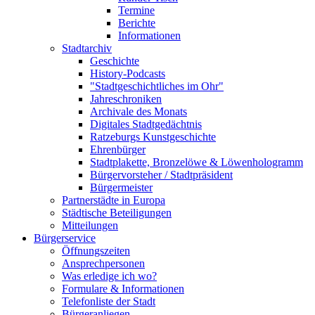
Termine
Berichte
Informationen
Stadtarchiv
Geschichte
History-Podcasts
"Stadtgeschichtliches im Ohr"
Jahreschroniken
Archivale des Monats
Digitales Stadtgedächtnis
Ratzeburgs Kunstgeschichte
Ehrenbürger
Stadtplakette, Bronzelöwe & Löwenhologramm
Bürgervorsteher / Stadtpräsident
Bürgermeister
Partnerstädte in Europa
Städtische Beteiligungen
Mitteilungen
Bürgerservice
Öffnungszeiten
Ansprechpersonen
Was erledige ich wo?
Formulare & Informationen
Telefonliste der Stadt
Bürgeranliegen