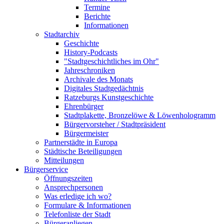
Termine
Berichte
Informationen
Stadtarchiv
Geschichte
History-Podcasts
"Stadtgeschichtliches im Ohr"
Jahreschroniken
Archivale des Monats
Digitales Stadtgedächtnis
Ratzeburgs Kunstgeschichte
Ehrenbürger
Stadtplakette, Bronzelöwe & Löwenhologramm
Bürgervorsteher / Stadtpräsident
Bürgermeister
Partnerstädte in Europa
Städtische Beteiligungen
Mitteilungen
Bürgerservice
Öffnungszeiten
Ansprechpersonen
Was erledige ich wo?
Formulare & Informationen
Telefonliste der Stadt
Bürgeranliegen