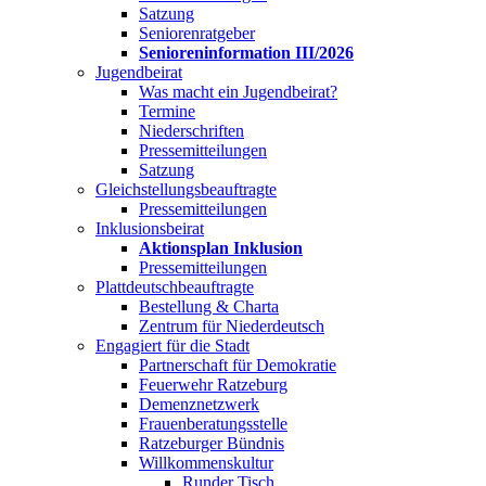
Satzung
Seniorenratgeber
Senioreninformation III/2026
Jugendbeirat
Was macht ein Jugendbeirat?
Termine
Niederschriften
Pressemitteilungen
Satzung
Gleichstellungsbeauftragte
Pressemitteilungen
Inklusionsbeirat
Aktionsplan Inklusion
Pressemitteilungen
Plattdeutschbeauftragte
Bestellung & Charta
Zentrum für Niederdeutsch
Engagiert für die Stadt
Partnerschaft für Demokratie
Feuerwehr Ratzeburg
Demenznetzwerk
Frauenberatungsstelle
Ratzeburger Bündnis
Willkommenskultur
Runder Tisch