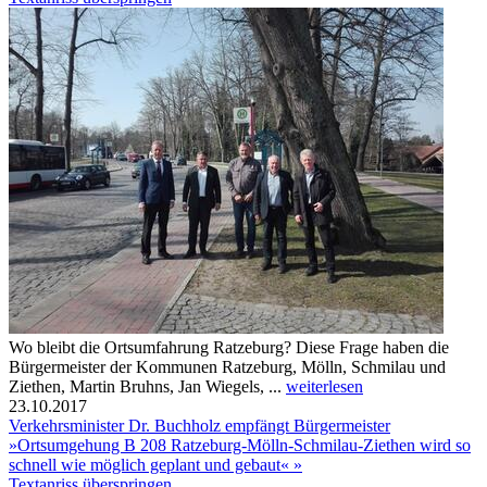
Wo bleibt die Ortsumfahrung Ratzeburg? Diese Frage haben die
Bürgermeister der Kommunen Ratzeburg, Mölln, Schmilau und
Ziethen, Martin Bruhns, Jan Wiegels, ...
weiterlesen
23.10.2017
Verkehrsminister Dr. Buchholz empfängt Bürgermeister
»Ortsumgehung B 208 Ratzeburg-Mölln-Schmilau-Ziethen wird so
schnell wie möglich geplant und gebaut« »
Textanriss überspringen