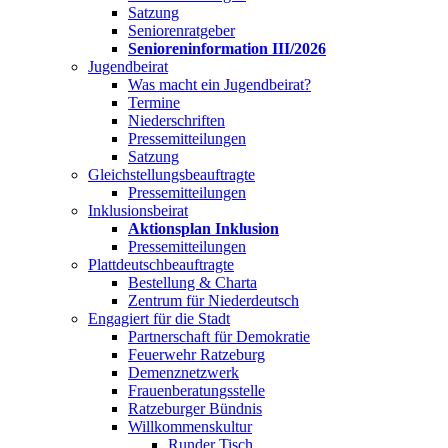
Satzung
Seniorenratgeber
Senioreninformation III/2026
Jugendbeirat
Was macht ein Jugendbeirat?
Termine
Niederschriften
Pressemitteilungen
Satzung
Gleichstellungsbeauftragte
Pressemitteilungen
Inklusionsbeirat
Aktionsplan Inklusion
Pressemitteilungen
Plattdeutschbeauftragte
Bestellung & Charta
Zentrum für Niederdeutsch
Engagiert für die Stadt
Partnerschaft für Demokratie
Feuerwehr Ratzeburg
Demenznetzwerk
Frauenberatungsstelle
Ratzeburger Bündnis
Willkommenskultur
Runder Tisch