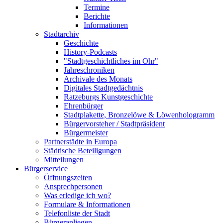
Termine
Berichte
Informationen
Stadtarchiv
Geschichte
History-Podcasts
"Stadtgeschichtliches im Ohr"
Jahreschroniken
Archivale des Monats
Digitales Stadtgedächtnis
Ratzeburgs Kunstgeschichte
Ehrenbürger
Stadtplakette, Bronzelöwe & Löwenhologramm
Bürgervorsteher / Stadtpräsident
Bürgermeister
Partnerstädte in Europa
Städtische Beteiligungen
Mitteilungen
Bürgerservice
Öffnungszeiten
Ansprechpersonen
Was erledige ich wo?
Formulare & Informationen
Telefonliste der Stadt
Bürgeranliegen