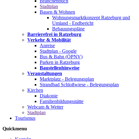
Branchenbuch
Stadtplan
Bauen & Wohnen
Wohnungsmarktkonzept Ratzeburg und
Umland - Endbericht
Bebauungspläne
Barrierefrei in Ratzeburg
Verkehr & Mobilität
Anreise
Stadtplan - Google
Bus & Bahn (ÖPNV)
Parken in Ratzeburg
Baustellenhinweise
Veranstaltungen
Marktplatz - Belegungsplan
Strandbad Schloßwiese - Belegungsplan
Kirchen
Diakonie
Familienbildungsstätte
Webcam & Wetter
Stadtplan
Tourismus
Quickmenu