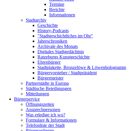
Termine
Berichte
Informationen
Stadtarchiv
Geschichte
History-Podcasts
"Stadtgeschichtliches im Ohr"
Jahreschroniken
Archivale des Monats
Digitales Stadtgedächtnis
Ratzeburgs Kunstgeschichte
Ehrenbürger
Stadtplakette, Bronzelöwe & Löwenhologramm
Bürgervorsteher / Stadtpräsident
Bürgermeister
Partnerstädte in Europa
Städtische Beteiligungen
Mitteilungen
Bürgerservice
Öffnungszeiten
Ansprechpersonen
Was erledige ich wo?
Formulare & Informationen
Telefonliste der Stadt
Bürgeranliegen