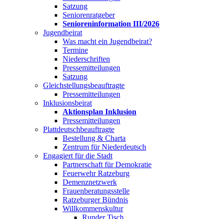
Satzung
Seniorenratgeber
Senioreninformation III/2026
Jugendbeirat
Was macht ein Jugendbeirat?
Termine
Niederschriften
Pressemitteilungen
Satzung
Gleichstellungsbeauftragte
Pressemitteilungen
Inklusionsbeirat
Aktionsplan Inklusion
Pressemitteilungen
Plattdeutschbeauftragte
Bestellung & Charta
Zentrum für Niederdeutsch
Engagiert für die Stadt
Partnerschaft für Demokratie
Feuerwehr Ratzeburg
Demenznetzwerk
Frauenberatungsstelle
Ratzeburger Bündnis
Willkommenskultur
Runder Tisch