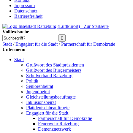
Kontakt
Impressum
Datenschutz
Barrierefreiheit
Volltextsuche
Stadt
/
Engagiert für die Stadt
/
Partnerschaft für Demokratie
Untermenu
Stadt
Grußwort des Stadtpräsidenten
Grußwort des Bürgermeisters
Schulverband Ratzeburg
Politik
Seniorenbeirat
Jugendbeirat
Gleichstellungsbeauftragte
Inklusionsbeirat
Plattdeutschbeauftragte
Engagiert für die Stadt
Partnerschaft für Demokratie
Feuerwehr Ratzeburg
Demenznetzwerk