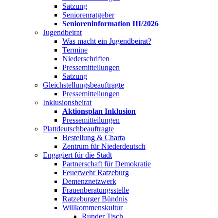
Satzung
Seniorenratgeber
Senioreninformation III/2026
Jugendbeirat
Was macht ein Jugendbeirat?
Termine
Niederschriften
Pressemitteilungen
Satzung
Gleichstellungsbeauftragte
Pressemitteilungen
Inklusionsbeirat
Aktionsplan Inklusion
Pressemitteilungen
Plattdeutschbeauftragte
Bestellung & Charta
Zentrum für Niederdeutsch
Engagiert für die Stadt
Partnerschaft für Demokratie
Feuerwehr Ratzeburg
Demenznetzwerk
Frauenberatungsstelle
Ratzeburger Bündnis
Willkommenskultur
Runder Tisch