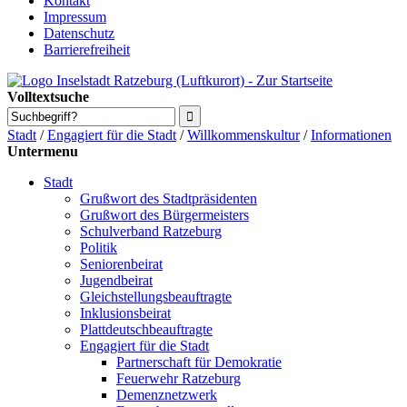
Kontakt
Impressum
Datenschutz
Barrierefreiheit
Volltextsuche
Stadt
/
Engagiert für die Stadt
/
Willkommenskultur
/
Informationen
Untermenu
Stadt
Grußwort des Stadtpräsidenten
Grußwort des Bürgermeisters
Schulverband Ratzeburg
Politik
Seniorenbeirat
Jugendbeirat
Gleichstellungsbeauftragte
Inklusionsbeirat
Plattdeutschbeauftragte
Engagiert für die Stadt
Partnerschaft für Demokratie
Feuerwehr Ratzeburg
Demenznetzwerk