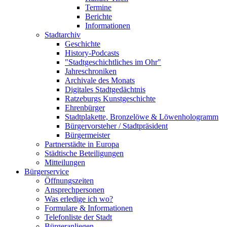
Termine
Berichte
Informationen
Stadtarchiv
Geschichte
History-Podcasts
"Stadtgeschichtliches im Ohr"
Jahreschroniken
Archivale des Monats
Digitales Stadtgedächtnis
Ratzeburgs Kunstgeschichte
Ehrenbürger
Stadtplakette, Bronzelöwe & Löwenhologramm
Bürgervorsteher / Stadtpräsident
Bürgermeister
Partnerstädte in Europa
Städtische Beteiligungen
Mitteilungen
Bürgerservice
Öffnungszeiten
Ansprechpersonen
Was erledige ich wo?
Formulare & Informationen
Telefonliste der Stadt
Bürgeranliegen