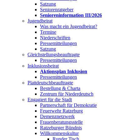
Satzung
Seniorenratgeber
Senioreninformation III/2026
Jugendbeirat
Was macht ein Jugendbeirat?
Termine
Niederschriften
Pressemitteilungen
Satzung
Gleichstellungsbeauftragte
Pressemitteilungen
Inklusionsbeirat
Aktionsplan Inklusion
Pressemitteilungen
Plattdeutschbeauftragte
Bestellung & Charta
Zentrum für Niederdeutsch
Engagiert für die Stadt
Partnerschaft für Demokratie
Feuerwehr Ratzeburg
Demenznetzwerk
Frauenberatungsstelle
Ratzeburger Bündnis
Willkommenskultur
Runder Tisch