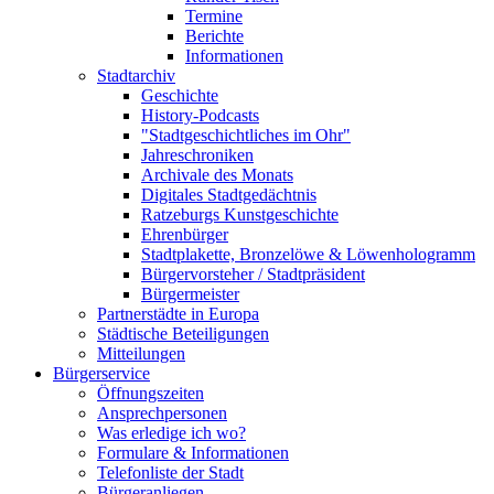
Termine
Berichte
Informationen
Stadtarchiv
Geschichte
History-Podcasts
"Stadtgeschichtliches im Ohr"
Jahreschroniken
Archivale des Monats
Digitales Stadtgedächtnis
Ratzeburgs Kunstgeschichte
Ehrenbürger
Stadtplakette, Bronzelöwe & Löwenhologramm
Bürgervorsteher / Stadtpräsident
Bürgermeister
Partnerstädte in Europa
Städtische Beteiligungen
Mitteilungen
Bürgerservice
Öffnungszeiten
Ansprechpersonen
Was erledige ich wo?
Formulare & Informationen
Telefonliste der Stadt
Bürgeranliegen