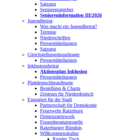
Satzung
Seniorenratgeber
Senioreninformation III/2026
Jugendbeirat
Was macht ein Jugendbeirat?
Termine
Niederschriften
Pressemitteilungen
Satzung
Gleichstellungsbeauftragte
Pressemitteilungen
Inklusionsbeirat
Aktionsplan Inklusion
Pressemitteilungen
Plattdeutschbeauftragte
Bestellung & Charta
Zentrum für Niederdeutsch
Engagiert für die Stadt
Partnerschaft für Demokratie
Feuerwehr Ratzeburg
Demenznetzwerk
Frauenberatungsstelle
Ratzeburger Bündnis
Willkommenskultur
Runder Tisch